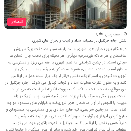
اقتصادی
1 هفته پیش
18
نقش اجاره جرثقیل در عملیات امداد و نجات و بحران های شهری
در هنگام بروز بحران های شهری مانند زلزله، سیل، تصادفات بزرگ، ریزش
ساختمان یا هر حادثه غیرمترقبه دیگری، هر دقیقه برای نجات جان انسان ها
حیاتی است. در چنین شرایطی که نظم شهری به هم می ریزد و دسترسی به
مناطق آسیب دیده با دشواری همراه است، کرایه جرثقیل به عنوان یکی از
تجهیزات کلیدی و استراتژیک، نقشی فراتر از یک ابزار ساده حمل بار ایفا می
کنند و به ستون فقرات عملیات امداد و نجات تبدیل می شوند. اجاره جرثقیل در
این مواقع، نه یک انتخاب، بلکه یک ضرورت انکارناپذیر است که می تواند
تفاوت بین زندگی و مرگ را رقم بزند. تصور کنید شهری پس از یک زلزله
مهیب، با انبوهی از آوار، ساختمان های فروریخته و خیابان های مسدود مواجه
شده است. در چنین شرایطی، تیم های امدادی برای دسترسی به مصدومان و
خارج کردن آنها از زیر آوار، به تجهیزات قدرتمندی نیاز دارند که جرثقیل ها
دقیقاً همین نقش را ایفا می کنند. جرثقیل با قدرت بالابری خود، می تواند
قطعات بزرگ بتن، تیرآهن های خم شده و سایر آوارهای سنگین را جابجا کند و