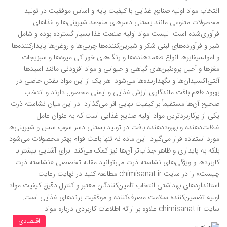
انتخاب مواد اولیه صنایع غذایی با کیفیت پایه و اساس موفقیت در تولید
محصولات متنوعی مانند بستنی دسرهای منجمد شیرینی‌ها و غذاهای
فرآوری‌شده است. لیست مواد اولیه صنعت غذا بسیار گسترده بوده و شامل
شیر و فرآورده‌های لبنی شکر و شیرین‌کننده‌ها چربی‌ها و روغن‌ها پایدارکننده‌ها
و امولسیفایرها انواع طعم‌دهنده‌ها و رنگ‌های خوراکی میوه‌ها و سبزیجات
مغزها و آجیل پروتئین‌های گیاهی و حیوانی و مواد افزودنی مانند اسیدها
آنتی‌اکسیدان‌ها و نگهدارنده‌ها می‌شود. هر یک از این مواد نقش خاصی در
بهبود طعم بافت ماندگاری ارزش غذایی و ایمنی محصول دارند و انتخاب
صحیح آن‌ها مستقیماً بر کیفیت نهایی اثر می‌گذارد. در این میان نشاسته ذرت
یکی از پرکاربردترین مواد اولیه صنایع غذایی است که به عنوان عامل
غلظت‌دهنده و بهبوددهنده بافت در تولید بستنی دسر سوپ سس و شیرینی‌ها
مورد استفاده قرار می‌گیرد. این ماده نه تنها باعث قوام بهتر محصولات می‌شود
بلکه به پایداری و ظاهر جذاب‌تر آن‌ها نیز کمک می‌کند. برای آشنایی بیشتر با
کاربردها و ویژگی‌های نشاسته ذرت می‌توانید مقاله تخصصی «نشاسته ذرت
چیست» را در سایت chimisanat.ir مطالعه کنید در نهایت رعایت
استانداردهای بهداشتی انتخاب تأمین‌کنندگان معتبر و کنترل دقیق کیفیت مواد
اولیه تضمین‌کننده سلامت مصرف‌کننده و موفقیت برندهای غذایی است.
سایت chimisanat.ir علاوه بر ارائه اطلاعات کاربردی درباره مواد …
اقتصادی