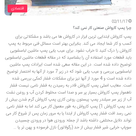
اقتصادی
02/11/17
چرا پمپ کارواش صنعتی کار نمی کند؟
پمپ کارواش ابتدایی ترین ابزار در کارواش ها می باشد و مشکلاتی برای
کسب و کار شما ایجاد می کند. بنابراین بهتر است مسائل فنی مربوط به پمپ
کارواش را درک کنید تا خراب نشود. برای عیب یابی پمپ ماشین لباسشویی
باید قطعات مورد استفاده آن را بشناسید که در مقاله قطعات ماشین لباسشویی
توضیح داده شده است. در این مقاله سعی شده است ایرادات پمپ ماشین
لباسشویی بررسی و عیب یابی شود که در زیر 7 مورد از آنها به اختصار توضیح
داده شده است و 4 مورد از آنها نیز برای مشکلات فشار کمکی بررسی شده
است. معایب اصلی پمپ کارواش قادر به رسیدن به فشار نامی نیست فشار
ناهموار پمپ کارواش بسیار پر سر و صدا است مخلوط کردن آب و روغن نشت
آب از زیر سر سیلندر پمپ پیستون روغن کاری پمپ کارواش گرم شدن بیش از
حد پمپ کارواش 1) پمپ کارواش به طور معمول کار می کند اما به فشار نامی
نمی رسد افت فشار پمپ کارواش از ابتدا یا به مرور زمان پس از شروع کار می
تواند دلایل مختلفی داشته باشد از جمله: ورودی هوا در ورودی چسبیدن
سوپاپ خرابی شیر فشار بیش از حد (رگولاتور) نازل فرسوده و پهن تر یا …