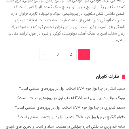
را نام می بریم: آلودگی هوا آلودگی آب آلودگی زمین آلودگی صوتی. برج خنک
کننده مکعبی یکی از رایج ترین انواع برج خنک کننده فایبرگلاس است که
ضمن داشتن شکل مکعبی، در پتروشیمی، فولاد و نیروگاه کاربرد فراوان دارد.
مدیریت آلودگی های ناشی از صنعت فولاد عملیات کارخانه فولاد در برابر
آلودگی هوا آسیب پذیر است. این را می توان تجسم کرد که با مصرف زیاد
زغال سنگ، آهن یا سنگ آهک، دولومیت، گوگرد و غیره در طول فرآیند مقادیر
زیادی …
»
3
2
1
نظرات کاربران
سعید افشار
در
چرا رول فوم EVA انتخاب اول در پروژه‌های صنعتی است؟
بهرنگ عراقی
در
چرا رول فوم EVA انتخاب اول در پروژه‌های صنعتی است؟
محمد شاپوری
در
چرا رول فوم EVA انتخاب اول در پروژه‌های صنعتی است؟
دلارام گرگیج
در
چرا رول فوم EVA انتخاب اول در پروژه‌های صنعتی است؟
سایه خداوردی
در
نقش اجاره جرثقیل در عملیات امداد و نجات و بحران های شهری