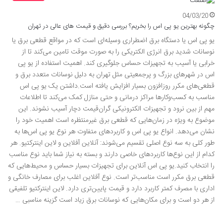
04/03/20
چگونه بهترین یو پی اس را بخریم؟ بررسی دقیق و قیمت های عالی در تهران
یو پی اس یا دستگاه برق اضطراری وسیله‌ای است که در مواقع قطعی برق یا
نوسانات شدید برق انرژی الکتریکی را به صورت موقت تامین می‌کند تا از
خرابی یا آسیب به تجهیزات حساس جلوگیری کند. اهمیت استفاده از یو پی
اس در شهرهای بزرگ و پرجمعیتی مثل تهران به دلیل نوسانات متعدد برق و
قطعی‌های مکرر روزافزون بسیار افزایش یافته است.داشتن یک یو پی اس
مناسب به کسب‌وکارها مراکز درمانی و حتی منازل کمک می‌کند تا اطلاعات
مهم از بین نرود و تجهیزات الکترونیکی گران‌قیمت دچار آسیب نشوند. این
موضوع به ویژه در زمان‌هایی که قطعی برق غیرمنتظره است اهمیت خود را
نشان می‌دهد. انواع یو پی اس و کاربردهای متفاوت هر نوع یو پی اس‌ها به
طور کلی به سه نوع اصلی تقسیم می‌شوند: آنلاین آفلاین و لاین اینترکتیو. هر
کدام از این نوع‌ها کاربردهای خاصی دارند و بسته به نیاز شما باید نوع مناسب
را انتخاب کنید.یو پی اس آنلاین برای تجهیزات بسیار حساس و محیط‌هایی که
قطعی برق مکرر است مناسب‌تر است. نوع آفلاین اغلب برای مصارف خانگی و
اداری با مصرف کمتر کاربرد دارد و قیمت پایین‌تری دارد. لاین اینترکتیو تلفیقی
از هر دو است و برای مکان‌هایی که نوسانات برق زیاد است گزینه مناسبی …