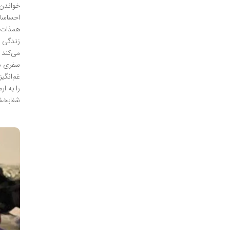
خواندن 
احساسات
همذات‌پ
زندگی و
می‌کند ت
سفری دع
غم‌انگی
را به ا
شفابخش 