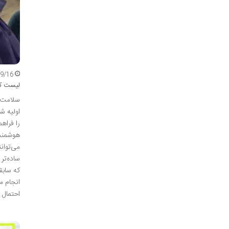
09/16
لیست کا
سلامت ز
اولیه ش
را فراه
هوشمندا
می‌توان
که سابق
انجام م
احتمال 