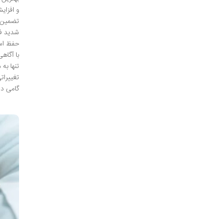
و افزای
تضمین ش
شدید فع
حفظ است
با آگاه
تنها به
تغییرات
گامی د