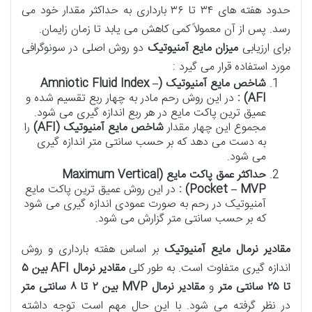
حدود هفته های ۳۴ تا ۳۶ بارداری به حداکثر مقدار خود می
رسد. پس از آن معمولاً کمی کاهش می یابد تا زمان زایمان.
برای ارزیابی
میزان مایع آمنیوتیک
دو روش اصلی در سونوگرافی
مورد استفاده قرار می گیرد :
شاخص مایع آمنیوتیک
(Amniotic Fluid Index –
AFI)
:
در این روش رحم مادر به چهار ربع تقسیم شده و
عمیق ترین پاکت مایع در هر ربع اندازه گیری می شود.
مجموع این چهار مقدار
شاخص مایع آمنیوتیک
(AFI)
را
به دست می دهد که بر حسب سانتی متر اندازه گیری
می شود.
حداکثر عمق پاکت مایع
(Maximum Vertical
Pocket – MVP)
:
در این روش عمیق ترین پاکت مایع
آمنیوتیک در رحم به صورت عمودی اندازه گیری می شود
که بر حسب سانتی متر گزارش می شود.
مقادیر نرمال مایع آمنیوتیک
بر اساس هفته بارداری و روش
اندازه گیری متفاوت است. به طور کلی
مقادیر نرمال
AFI
بین
۵
تا
۲۵
سانتی متر
و
مقادیر نرمال
MVP
بین
۲
تا
۸
سانتی متر
در نظر گرفته می شود. با این حال مهم است توجه داشته