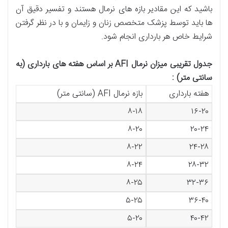
باشید که این مقادیر بازه های نرمال هستند و تفسیر دقیق آن
ها باید توسط پزشک متخصص زنان و زایمان و با در نظر گرفتن
شرایط خاص هر بارداری انجام شود.
جدول تقریبی میزان نرمال
AFI
بر اساس هفته های بارداری (به
سانتی متر) :
هفته بارداری
بازه نرمال AFI (سانتی متر)
۸-۱۸
۱۶-۲۰
۸-۲۰
۲۰-۲۴
۸-۲۲
۲۴-۲۸
۸-۲۴
۲۸-۳۲
۸-۲۵
۳۲-۳۶
۵-۲۵
۳۶-۴۰
۵-۲۰
۴۰-۴۲