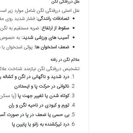
علل دررفتگی لگن
علل اصلی دررفتگی لگن شامل موارد زیر است
تصادفات رانندگی:
فشار شدید روی مف
سقوط از ارتفاع:
ضربه مستقیم به لگن د
آسیب های ورزشی شدید:
به خصوص در
ضعف استخوان ها:
پوکی استخوان یا ب
علائم لگن در رفته
تشخیص دررفتگی لگن نیازمند شناخت علائم
درد شدید و ناگهانی در لگن و کشاله ر
ناتوانی در حرکت پا و ایستادن
کوتاه شدن یا تغییر جهت پا
(پا ممکن
تورم و کبودی در ناحیه لگن و ران
بی حسی یا ضعف در پا در صورت آ
درد تیرکشنده به زانو یا پایین پا