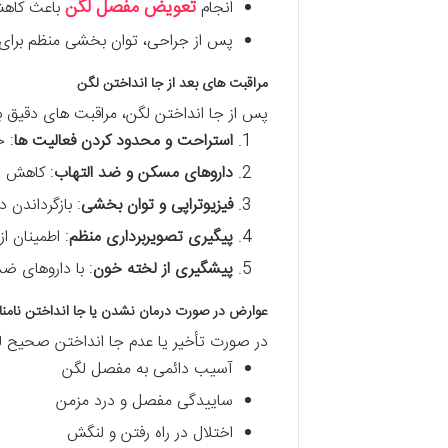
تعویض مفصل لگن
انجام
باعث کاهش
پس از جراحی، توان بخشی منظم برای 
مراقبت های بعد از جا انداختن لگن
پس از جا انداختن لگن، مراقبت های دقیق 
استراحت و محدود کردن فعالیت ها
: ج
داروهای مسکن و ضد التهاب
: کاهش د
فیزیوتراپی و توان بخشی
: بازگرداندن 
پیگیری تصویربرداری منظم
: اطمینان ا
پیشگیری از لخته خون
: با داروهای ض
عوارض در صورت درمان نشدن یا جا انداختن نامن
در صورت تأخیر یا عدم جا انداختن صحیح
آسیب دائمی به مفصل لگن
ساییدگی مفصل و درد مزمن
اختلال در راه رفتن و لنگش