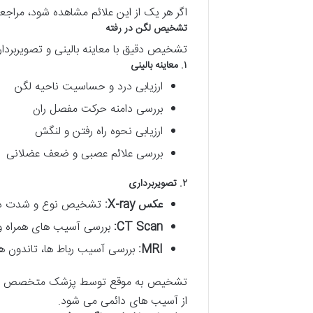
اگر هر یک از این علائم مشاهده شود، مراج
تشخیص لگن در رفته
تشخیص دقیق با معاینه بالینی و تصویربردا
۱. معاینه بالینی
ارزیابی درد و حساسیت ناحیه لگن
بررسی دامنه حرکت مفصل ران
ارزیابی نحوه راه رفتن و لنگش
بررسی علائم عصبی و ضعف عضلانی
۲. تصویربرداری
عکس X-ray:
تشخیص نوع و شدت در
CT Scan:
بررسی آسیب های همراه و ا
MRI:
بررسی آسیب رباط ها، تاندون ها
تشخیص به موقع توسط پزشک متخصص م
از آسیب های دائمی می شود.