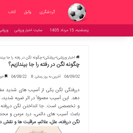
گردشگری
وکیل
کتاب
پنجشنبه، 15 مرداد 1405
سایت اخبار ورزشی
ورزشی
اخبار ورزشی
>
پزشکی
>
چگونه لگن در رفته را جا بیند
چگونه لگن در رفته را جا بیندازیم؟
04/09/02
آخرین به روز رسانی: 04/08/22
8
خواندن
دررفتگی لگن یکی از آسیب های شدید مفص
دهد. این آسیب معمولاً در اثر ضربه شدید، 
و تخصصی است. جا انداختن لگن دررفته به 
باعث آسیب های دائمی، درد مزمن و محدو
لگن دررفته، علل، علائم، مراقبت ها و نقش