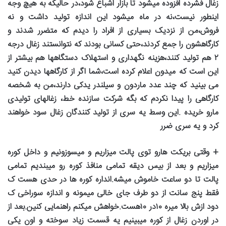
زغال فشرده افزوده میشود تا بازار اشباع شود،در حالیکه به هیچ وجه
اینطور نیست،نه در ماه میشود این اندازه تولید داشت و نه
فروش،من از نزدیک بسیاری از افراد را دیدم که متضرر شدند و
کارگاهشون را جمع کردند،حتی کسانی بودند که نتوانستند زغال درجه
۲
هم تولید کنند،هزینه نگهداری و استهلاک دستگاهها هم بیشتر از
این است که میدون اعلام کرده است،شما اگر از کارگاهها دیدن کنید
می بینید که چند عدد ماردون و سیلندر یدکی دارند،من به شخصه
کارگاهی را پیدا نکردم که بگه شرکت سازنده خط، زغالهای تولیدی
مارو خریده .این وسط یه سری از تولید کنندگان زغال سود خواهند
کرد و یه سری ضرر
+
وقتی بریکت هارو توی پالت میزاریم و میسوزونیم و داخل کوره
میزاریم و بعد از بیس دیقه تمامی منافذ کوره رو میبندیم تمامی
پالت تا دو ساعت خاموش میشه.انداره کوره ها در حدی هست ک
فقط پنج سانت از دو طرف جای خالی میمونه و اندازه سوراخی ک
دود ازش بالا میره
۱۰
در
۱۰
هست.خواهش میکنم راهنمایی کنین.بعد از
در اوردن زغال از کوره میبینیم یه قسمت زیاد سوخته و اون یکی