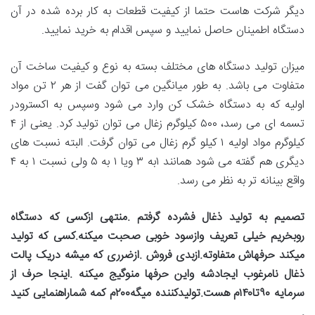
دیگر شرکت هاست حتما از کیفیت قطعات به کار برده شده در آن
دستگاه اطمینان حاصل نمایید و سپس اقدام به خرید نمایید.
میزان تولید دستگاه های مختلف بسته به نوع و کیفیت ساخت آن
متفاوت می باشد. به طور میانگین می توان گفت از هر ۲ تن مواد
اولیه که به دستگاه خشک کن وارد می شود وسپس به اکسترودر
تسمه ای می رسد، ۵۰۰ کیلوگرم زغال می توان تولید کرد. یعنی از ۴
کیلوگرم مواد اولیه ۱ کیلو گرم زغال می توان گرفت. البته نسبت های
دیگری هم گفته می شود همانند ۱به ۳ ویا ۱ به ۵ ولی نسبت ۱ به ۴
واقع بینانه تر به نظر می رسد.
تصمیم به تولید ذغال فشرده گرفتم .منتهی ازکسی که دستگاه
روبخریم خیلی تعریف وازسود خوبی صحبت میکنه.کسی که تولید
میکند حرفهاش متفاوته.ازبدی فروش .ازضرری که میشه دریک پالت
ذغال نامرغوب ایجادشه واین حرفها منوگیج میکنه .اینجا حرف از
سرمایه
۹۰
تا
۱۴۰
م هست.تولیدکننده میگه
۲۰۰
م کمه شماراهنمایی کنید
.