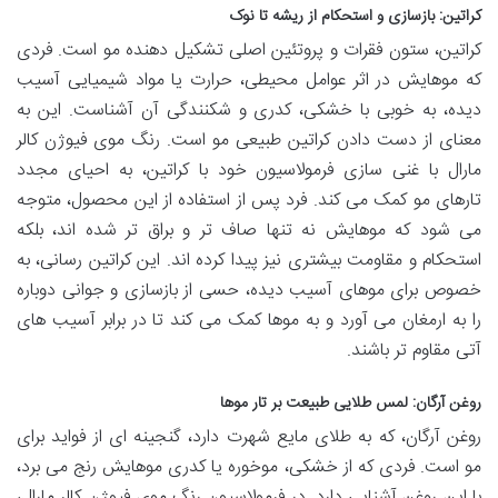
کراتین: بازسازی و استحکام از ریشه تا نوک
کراتین، ستون فقرات و پروتئین اصلی تشکیل دهنده مو است. فردی
که موهایش در اثر عوامل محیطی، حرارت یا مواد شیمیایی آسیب
دیده، به خوبی با خشکی، کدری و شکنندگی آن آشناست. این به
معنای از دست دادن کراتین طبیعی مو است. رنگ موی فیوژن کالر
مارال با غنی سازی فرمولاسیون خود با کراتین، به احیای مجدد
تارهای مو کمک می کند. فرد پس از استفاده از این محصول، متوجه
می شود که موهایش نه تنها صاف تر و براق تر شده اند، بلکه
استحکام و مقاومت بیشتری نیز پیدا کرده اند. این کراتین رسانی، به
خصوص برای موهای آسیب دیده، حسی از بازسازی و جوانی دوباره
را به ارمغان می آورد و به موها کمک می کند تا در برابر آسیب های
آتی مقاوم تر باشند.
روغن آرگان: لمس طلایی طبیعت بر تار موها
روغن آرگان، که به طلای مایع شهرت دارد، گنجینه ای از فواید برای
مو است. فردی که از خشکی، موخوره یا کدری موهایش رنج می برد،
با این روغن آشنایی دارد. در فرمولاسیون رنگ موی فیوژن کالر مارال،