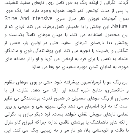
گردند. نگرانی از اینکه رنگ به طور کامل روی تارهای سفید ننشیند،
یا پس از مدت کوتاهی کدر شود، همواره وجود دارد. اما رنگ موی
بدون آمونیاک فیوژن کالر مارال سری Shine And Intensive
Natural، این چالش را با اطمینان کامل برطرف می کند. فردی که از
این محصول استفاده می کند، با دیدن موهای کاملاً یکدست و
پوشش ۱۰۰ درصدی تارهای سفید حتی در اولین بار، حسی از
شگفتی و رضایت را تجربه می کند. این پوشانندگی قوی و ماندگار،
اعتماد به نفس را برای فرد به ارمغان می آورد و او را از دغدغه های
مربوط به نمایان شدن دوباره سفیدی مو رها می سازد.
این رنگ مو با فرمولاسیون پیشرفته خود، حتی بر روی موهای مقاوم
و خاکستری، نتایج خیره کننده ای ارائه می دهد. تفاوت آن با
بسیاری از رنگ موهای معمولی در همین قدرت پوشانندگی بی نظیر
است که به فرد اطمینان می دهد رنگی عمیق، غنی و طبیعی بر روی
تمامی تارهای مویش نقش خواهد بست. فرد دیگر نیازی به نگرانی
از لکه های ناهماهنگ یا پوشش ناقص ندارد؛ چرا که فیوژن کالر مارال
با دقت و اثربخشی بالا، هر تار مو را به زیبایی رنگ می کند. این