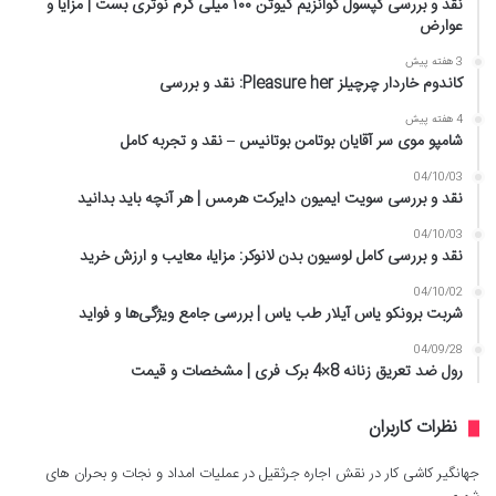
نقد و بررسی کپسول کوآنزیم کیوتن ۱۰۰ میلی گرم نوتری بست | مزایا و
عوارض
3 هفته پیش
کاندوم خاردار چرچیلز Pleasure her: نقد و بررسی
4 هفته پیش
شامپو موی سر آقایان بوتامن بوتانیس – نقد و تجربه کامل
04/10/03
نقد و بررسی سویت ایمیون دایرکت هرمس | هر آنچه باید بدانید
04/10/03
نقد و بررسی کامل لوسیون بدن لانوکر: مزایا، معایب و ارزش خرید
04/10/02
شربت برونکو یاس آیلار طب یاس | بررسی جامع ویژگی‌ها و فواید
04/09/28
رول ضد تعریق زنانه 8×4 برک فری | مشخصات و قیمت
نظرات کاربران
جهانگیر کاشی کار
در
نقش اجاره جرثقیل در عملیات امداد و نجات و بحران های