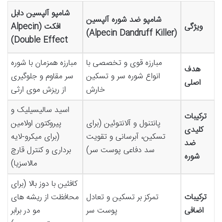
شامپو آلپسین دابل
شامپو ضد شوره آلپسین
ویژگی
افکت (Alpecin
(Alpecin Dandruff Killer)
Double Effect)
مبارزه قوی و تخصصی با
مبارزه همزمان با شوره
هدف
انواع شوره سر و تسکین
سر مقاوم و جلوگیری
اصلی
خارش
از ریزش موی ارثی
اسید سالیسیلیک و
ترکیبات
پانتنول و آلانتوئین (برای
پیروکتون اولامین
کلیدی
تسکین، آبرسانی و تقویت
(برای میکرو-لایه
ضد
سد دفاعی پوست سر)
برداری و کنترل قارچ
شوره
مالاسزیا)
کافئین با دوز بالا (برای
ترکیبات
تمرکز بر تسکین و تعادل
محافظت از ریشه های
اضافی
پوست سر
مو در برابر