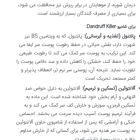
درمان شوره، از موهایتان در برابر ریزش نیز محافظت می شود،
برای بسیاری از مصرف کنندگان بسیار ارزشمند است.
برای شامپو Dandruff Killer:
پانتنول (تغذیه و آبرسانی):
پانتنول، که به ویتامین B5 نیز
شهرت دارد، نقش حیاتی در حفظ رطوبت پوست سر ایفا می
کند. این ترکیب به پوست سر کمک می کند تا رطوبت طبیعی
خود را حفظ کند، خشکی را کاهش داده و سد دفاعی پوست را
تقویت نماید. نتیجه آن، پوستی سر نرم تر، انعطاف پذیرتر و
کمتر مستعد تحریک است.
آلانتوئین (تسکین و ترمیم):
آلانتوئین به دلیل خواص ضد
التهابی و آرام بخش خود شناخته شده است. این ماده به
تسکین قرمزی، سوزش و خارش کف سر کمک می کند و به
فرآیند ترمیم پوست آسیب دیده سرعت می بخشد. احساس
خنکی و آرامشی که پس از استفاده از شامپوی حاوی آلانتوئین
به پوست سر هدیه می شود، برای کسانی که از خارش مداوم
رنج می برند، بسیار دلپذیر است.