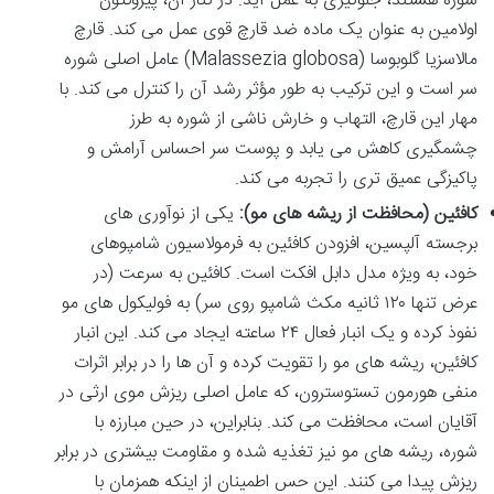
شوره هستند، جلوگیری به عمل آید. در کنار آن، پیروکتون
اولامین به عنوان یک ماده ضد قارچ قوی عمل می کند. قارچ
مالاسزیا گلوبوسا (Malassezia globosa) عامل اصلی شوره
سر است و این ترکیب به طور مؤثر رشد آن را کنترل می کند. با
مهار این قارچ، التهاب و خارش ناشی از شوره به طرز
چشمگیری کاهش می یابد و پوست سر احساس آرامش و
پاکیزگی عمیق تری را تجربه می کند.
کافئین (محافظت از ریشه های مو):
یکی از نوآوری های
برجسته آلپسین، افزودن کافئین به فرمولاسیون شامپوهای
خود، به ویژه مدل دابل افکت است. کافئین به سرعت (در
عرض تنها ۱۲۰ ثانیه مکث شامپو روی سر) به فولیکول های مو
نفوذ کرده و یک انبار فعال ۲۴ ساعته ایجاد می کند. این انبار
کافئین، ریشه های مو را تقویت کرده و آن ها را در برابر اثرات
منفی هورمون تستوسترون، که عامل اصلی ریزش موی ارثی در
آقایان است، محافظت می کند. بنابراین، در حین مبارزه با
شوره، ریشه های مو نیز تغذیه شده و مقاومت بیشتری در برابر
ریزش پیدا می کنند. این حس اطمینان از اینکه همزمان با