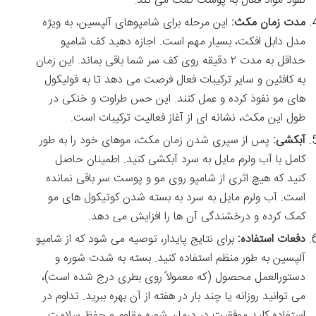
نفوذ مواد فعال به پوست کمک می کند.
مدت زمان مکث:
این مرحله برای شامپوهای آلپسین، به ویژه
مدل دابل افکت، بسیار مهم است. اجازه دهید کف شامپو
حداقل به مدت ۲ دقیقه روی کف سر شما باقی بماند. این زمان
به کافئین و سایر ترکیبات فعال فرصت می دهد تا به فولیکول
های مو نفوذ کرده و عمل کنند. این حس طراوت و خنکی در
طول این مکث، نشانه ای از آغاز فعالیت ترکیبات است.
آبکشی:
پس از سپری شدن زمان مکث، موهای خود را به طور
کامل با آب ولرم مایل به سرد آبکشی کنید. اطمینان حاصل
کنید که هیچ اثری از شامپو روی مو و پوست سر باقی نمانده
است. آب ولرم مایل به سرد به بسته شدن کوتیکول های مو
کمک کرده و درخشندگی آن ها را افزایش می دهد.
دفعات استفاده:
برای نتایج پایدار، توصیه می شود که از شامپو
آلپسین به طور منظم استفاده کنید. بسته به شدت شوره و
دستورالعمل محصول (که معمولاً روی بطری درج شده است)،
می توانید روزانه یا چند بار در هفته از آن بهره ببرید. تداوم در
استفاده کلید موفقیت در درمان شوره مقاوم و حفظ سلامت