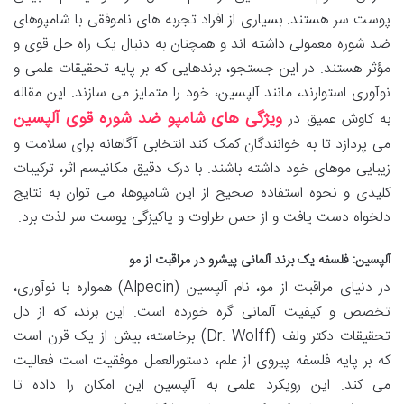
پوست سر هستند. بسیاری از افراد تجربه های ناموفقی با شامپوهای
ضد شوره معمولی داشته اند و همچنان به دنبال یک راه حل قوی و
مؤثر هستند. در این جستجو، برندهایی که بر پایه تحقیقات علمی و
نوآوری استوارند، مانند آلپسین، خود را متمایز می سازند. این مقاله
ویژگی های شامپو ضد شوره قوی آلپسین
به کاوش عمیق در
می پردازد تا به خوانندگان کمک کند انتخابی آگاهانه برای سلامت و
زیبایی موهای خود داشته باشند. با درک دقیق مکانیسم اثر، ترکیبات
کلیدی و نحوه استفاده صحیح از این شامپوها، می توان به نتایج
دلخواه دست یافت و از حس طراوت و پاکیزگی پوست سر لذت برد.
آلپسین: فلسفه یک برند آلمانی پیشرو در مراقبت از مو
در دنیای مراقبت از مو، نام آلپسین (Alpecin) همواره با نوآوری،
تخصص و کیفیت آلمانی گره خورده است. این برند، که از دل
تحقیقات دکتر ولف (Dr. Wolff) برخاسته، بیش از یک قرن است
که بر پایه فلسفه پیروی از علم، دستورالعمل موفقیت است فعالیت
می کند. این رویکرد علمی به آلپسین این امکان را داده تا