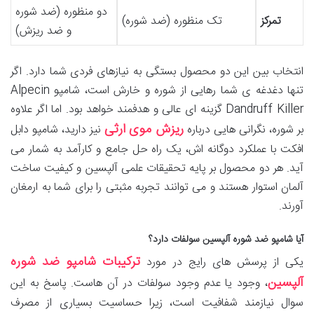
دو منظوره (ضد شوره
تمرکز
تک منظوره (ضد شوره)
و ضد ریزش)
انتخاب بین این دو محصول بستگی به نیازهای فردی شما دارد. اگر
تنها دغدغه ی شما رهایی از شوره و خارش است، شامپو Alpecin
Dandruff Killer گزینه ای عالی و هدفمند خواهد بود. اما اگر علاوه
ریزش موی ارثی
بر شوره، نگرانی هایی درباره
نیز دارید، شامپو دابل
افکت با عملکرد دوگانه اش، یک راه حل جامع و کارآمد به شمار می
آید. هر دو محصول بر پایه تحقیقات علمی آلپسین و کیفیت ساخت
آلمان استوار هستند و می توانند تجربه مثبتی را برای شما به ارمغان
آورند.
آیا شامپو ضد شوره آلپسین سولفات دارد؟
ترکیبات شامپو ضد شوره
یکی از پرسش های رایج در مورد
آلپسین
، وجود یا عدم وجود سولفات در آن هاست. پاسخ به این
سوال نیازمند شفافیت است، زیرا حساسیت بسیاری از مصرف