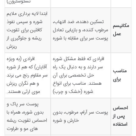
تستوسترون)
ابتدا لایه برداری ملایم
تسکین دهنده، ضد التهاب،
شوره و سپس نفوذ
مکانیسم
مرطوب کننده، و بازیابی تعادل
کافئین برای تقویت
عمل
پوست سر برای مقابله با شوره
ریشه و جلوگیری از
ریزش
افرادی که فقط مشکل شوره
افرادی (به ویژه
سر دارند و به دنبال یک راه
آقایان) که هم از شوره
مناسب
حل تخصصی برای آن
سر مقاوم رنج می برند
برای
هستند. مناسب برای انواع
و هم نگران ریزش
شوره (خشک و چرب)
موی ارثی هستند.
پوست سر پاک و
احساس
پوست سر آرام، مرطوب، بدون
بدون شوره، همراه با
پس از
خارش و شوره
احساس تقویت ریشه
استفاده
های مو و طراوت