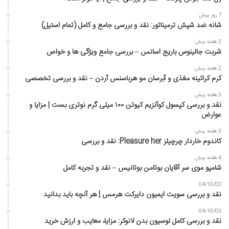
7 روز پیش
شانه ضد شپش ترمیناتور: نقد و بررسی جامع و کامل (تمام استیل)
2 هفته پیش
شربت جالینوس باریج اسانس – بررسی جامع ویژگی ها و خواص
2 هفته پیش
کرم کراتینه مغذی و آبرسان مو هرباسنس آردن – نقد و بررسی تخصصی
3 هفته پیش
نقد و بررسی کپسول کوآنزیم کیوتن ۱۰۰ میلی گرم نوتری بست | مزایا و
عوارض
3 هفته پیش
کاندوم خاردار چرچیلز Pleasure her: نقد و بررسی
4 هفته پیش
شامپو موی سر آقایان بوتامن بوتانیس – نقد و تجربه کامل
04/10/03
نقد و بررسی سویت ایمیون دایرکت هرمس | هر آنچه باید بدانید
04/10/03
نقد و بررسی کامل لوسیون بدن لانوکر: مزایا، معایب و ارزش خرید