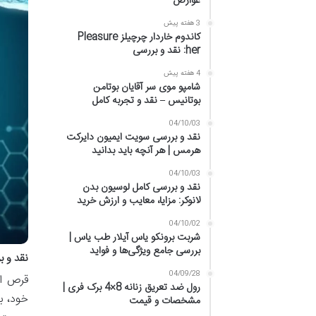
عوارض
3 هفته پیش
کاندوم خاردار چرچیلز Pleasure
her: نقد و بررسی
4 هفته پیش
شامپو موی سر آقایان بوتامن
بوتانیس – نقد و تجربه کامل
04/10/03
نقد و بررسی سویت ایمیون دایرکت
هرمس | هر آنچه باید بدانید
04/10/03
نقد و بررسی کامل لوسیون بدن
لانوکر: مزایا، معایب و ارزش خرید
04/10/02
شربت برونکو یاس آیلار طب یاس |
بررسی جامع ویژگی‌ها و فواید
نقد و 
04/09/28
قرص اد
رول ضد تعریق زنانه 8×4 برک فری |
خود، ب
مشخصات و قیمت