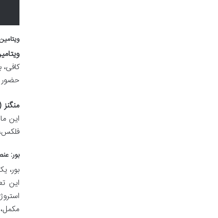
ویتامین C و منگنز: عوامل ضروری برای سلامت س
ویتامین C (اسید اسک
کافی، ب
حضور ویتامین C در این مکمل، 
منگنز (
این ما
فلکس، 
بور: عن
این تع
استروژ
مکمل، 