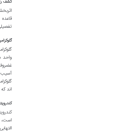
کشف راز
اثربخش
قاعده 
تفصیلی
گلوکزامین HCL: ستون فقرات
گلوکزا
اند که 
کندرویت
کندروی
است، ک
التهاب