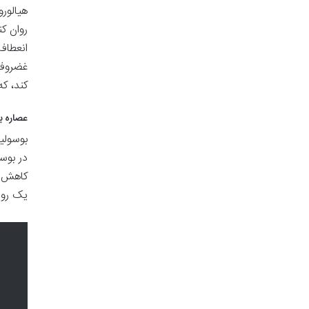
هیالور
روان ک
انعطاف
غضروف 
کند، ک
عصاره ب
بوسولی
در بوس
کاهش د
یک رویک