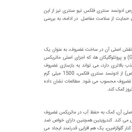
قرص ادونسد سنتری فلکس نیو سنتری نیز از این
مایت از سلامت مفاصل. در ادامه، به بررسی
 نقش اصلی آن در ساخت غضروف، به عنوان یک
واحد ساختمانی اساسی است. این ماده در تولید گلیکوزآمینوگلیکان ها (GAGs) و پروتئوگلیکان ها، که اجزای اصلی ماتریکس
 است. مصرف گلوکزامین، به ویژه فرم HCL آن که جذب بالاتری دارد، می تواند به بازسازی غضروف
آسیب دیده کمک کرده و از تخریب بیشتر آن جلوگیری کند. در هر دوز (2 قرص) از ادونسد سنتری فلکس، 1500 میلی گرم
 سلامت غضروف محسوب می شود. مطالعات نشان داده
تروز کمک کند.
ه اصلی آن، کمک به حفظ آب در ماتریکس غضروف
 می کند. کندرویتین همچنین دارای خواص ضد
ار گلوکزامین، یک هم افزایی قدرتمند ایجاد می