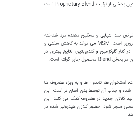
کند که به ترمیم و محافظت از غضروف ها منجر می شود. در این مکمل، کندرویتین بخشی از ترکیب Proprietary Blend است
ه به دلیل خواص ضد التهابی و تسکین دهنده درد شناخته
شده است. گوگرد برای تولید کلاژن، یکی از پروتئین های اصلی بافت همبند، ضروری است. MSM می تواند به کاهش سفتی و
بهبود انعطاف پذیری مفاصل کمک کند. در بسیاری از موارد، استفاده از MSM در کنار گلوکزامین و کندرویتین، نتایج بهتری در
جای گرفته است.
، استخوان ها، تاندون ها و به ویژه غضروف ها
زیه شده و جذب آن توسط بدن آسان تر است. این
ید کلاژن جدید در غضروف کمک می کنند. این
صلی منجر شود. حضور کلاژن هیدرولیز شده در
د.