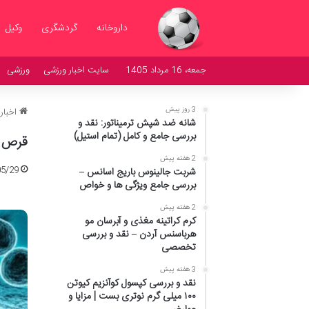
داروخانه
گردشگری
وکیل
جمعه، 16 مرداد 1405
سایت اخبار ورزشی
ورزشی
3 روز پیش
اخبار
شانه ضد شپش ترمیناتور: نقد و
بررسی جامع و کامل (تمام استیل)
قرص ا
2 هفته پیش
05/29
شربت جالینوس باریج اسانس –
بررسی جامع ویژگی ها و خواص
2 هفته پیش
کرم کراتینه مغذی و آبرسان مو
هرباسنس آردن – نقد و بررسی
تخصصی
3 هفته پیش
نقد و بررسی کپسول کوآنزیم کیوتن
۱۰۰ میلی گرم نوتری بست | مزایا و