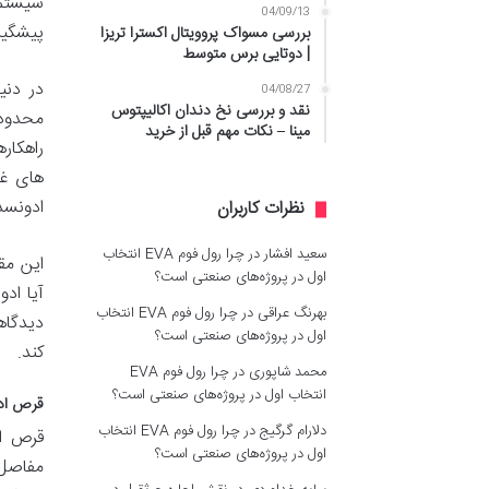
سیستم 
04/09/13
پیشگیر
بررسی مسواک پروویتال اکسترا تریزا
| دوتایی برس متوسط
در دنی
04/08/27
نقد و بررسی نخ دندان اکالیپتوس
محدودی
مینا – نکات مهم قبل از خرید
راهکار
های غذ
ادونسد
نظرات کاربران
سعید افشار
در
چرا رول فوم EVA انتخاب
این مق
اول در پروژه‌های صنعتی است؟
آیا اد
بهرنگ عراقی
در
چرا رول فوم EVA انتخاب
دیدگاه
اول در پروژه‌های صنعتی است؟
کند.
محمد شاپوری
در
چرا رول فوم EVA
انتخاب اول در پروژه‌های صنعتی است؟
قرص اد
دلارام گرگیج
در
چرا رول فوم EVA انتخاب
قرص اد
اول در پروژه‌های صنعتی است؟
مفاصل،