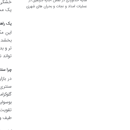
سایه خداوردی
در
نقش اجاره جرثقیل در
خشکی ی
عملیات امداد و نجات و بحران های شهری
یک مسک
یک راهک
این مک
بخشد. 
تر و بد
تواند ن
چرا سنت
در باز
سنتری 
بوسولی
تقویت 
طیف وس