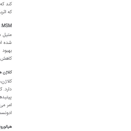
که اثر
MSM: مبارز قوی با التهاب و درد
کاهش درد
کلاژن ه
کلاژن،
دارد. 
پپتیده
امر می
ادونسد
هیالورو