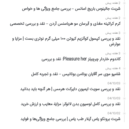
2 هفته پیش
شربت جالینوس باریج اسانس – بررسی جامع ویژگی ها و خواص
2 هفته پیش
کرم کراتینه مغذی و آبرسان مو هرباسنس آردن – نقد و بررسی تخصصی
3 هفته پیش
نقد و بررسی کپسول کوآنزیم کیوتن ۱۰۰ میلی گرم نوتری بست | مزایا و
عوارض
3 هفته پیش
کاندوم خاردار چرچیلز Pleasure her: نقد و بررسی
4 هفته پیش
شامپو موی سر آقایان بوتامن بوتانیس – نقد و تجربه کامل
04/10/03
نقد و بررسی سویت ایمیون دایرکت هرمس | هر آنچه باید بدانید
04/10/03
نقد و بررسی کامل لوسیون بدن لانوکر: مزایا، معایب و ارزش خرید
04/10/02
شربت برونکو یاس آیلار طب یاس | بررسی جامع ویژگی‌ها و فواید