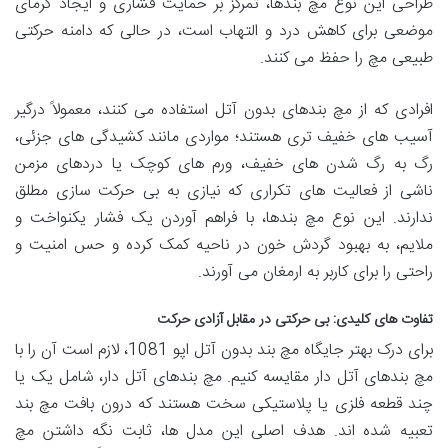
طراحی این نوع مچ بندها، تمرکز بر حمایت فشاری و ایجاد گرمای
موضعی برای کاهش درد و التهاب است، در حالی که دامنه حرکتی
طبیعی مچ را حفظ می کنند.
افرادی که از مچ بندهای بدون آتل استفاده می کنند، معمولاً درگیر
آسیب های خفیف تری هستند؛ مواردی مانند کشیدگی های جزئی،
رگ به رگ شدن های خفیف، ورم های کوچک یا دردهای مزمن
ناشی از فعالیت های تکراری که نیازی به بی حرکت سازی مطلق
ندارند. این نوع مچ بندها، با فراهم آوردن یک فشار یکنواخت و
ملایم، به بهبود گردش خون در ناحیه کمک کرده و حس امنیت و
راحتی را برای کاربر به ارمغان می آورند.
تفاوت های کلیدی: بی حرکتی در مقابل آزادی حرکت
برای درک بهتر جایگاه مچ بند بدون آتل اپو 1081، لازم است آن را با
مچ بندهای آتل دار مقایسه کنیم. مچ بندهای آتل دار، شامل یک یا
چند قطعه فلزی یا پلاستیکی سخت هستند که درون بافت مچ بند
تعبیه شده اند. هدف اصلی این مدل ها، ثابت نگه داشتن مچ