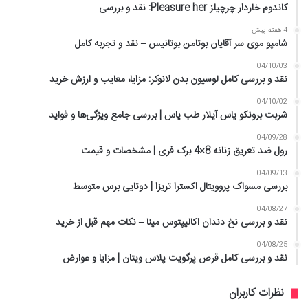
کاندوم خاردار چرچیلز Pleasure her: نقد و بررسی
4 هفته پیش
شامپو موی سر آقایان بوتامن بوتانیس – نقد و تجربه کامل
04/10/03
نقد و بررسی کامل لوسیون بدن لانوکر: مزایا، معایب و ارزش خرید
04/10/02
شربت برونکو یاس آیلار طب یاس | بررسی جامع ویژگی‌ها و فواید
04/09/28
رول ضد تعریق زنانه 8×4 برک فری | مشخصات و قیمت
04/09/13
بررسی مسواک پروویتال اکسترا تریزا | دوتایی برس متوسط
04/08/27
نقد و بررسی نخ دندان اکالیپتوس مینا – نکات مهم قبل از خرید
04/08/25
نقد و بررسی کامل قرص پرگویت پلاس ویتان | مزایا و عوارض
نظرات کاربران