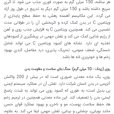
هر ساشه، 150 میلی گرم به صورت فوری جذب می شود تا اثری
سریع داشته باشد و 150 میلی گرم دیگر به تدریج در طول روز آزاد
می گردد. این مکانیسم آهسته رهش، به حفظ سطح پایداری از
ویتامین C در بدن کمک کرده و اثربخشی آن را در طولانی مدت
تضمین می کند. همچنین، ویتامین C به افزایش جذب روی و آهن
از رژیم غذایی کمک می کند و نقش مهمی در پیشگیری از کمبودهای
تغذیه ای دارد. نشانه های کمبود ویتامین C می تواند شامل
خستگی، ضعف عمومی، تحریک پذیری، درد مفاصل، کندی بهبود
زخم ها و خونریزی لثه ها باشد.
روی (زینک – 10 میلی گرم): سنگ بنای سلامت و مقاومت بدن
روی، یک ماده معدنی ضروری است که در بیش از 200 واکنش
آنزیمی در بدن انسان شرکت دارد. نقش آن در عملکرد سیستم ایمنی
بی بدیل است؛ به طوری که کمبود روی می تواند به شدت پاسخ
ایمنی بدن را تضعیف کند. این ماده معدنی همچنین در ترمیم زخم
ها، حفظ سلامت پوست، مو و ناخن، و بهبود عملکرد قوای حسی
مانند بویایی، چشایی و بینایی نقش مهمی ایفا می کند. به علاوه،