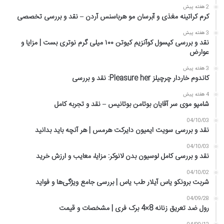
2 هفته پیش
کرم کراتینه مغذی و آبرسان مو هرباسنس آردن – نقد و بررسی تخصصی
3 هفته پیش
نقد و بررسی کپسول کوآنزیم کیوتن ۱۰۰ میلی گرم نوتری بست | مزایا و
عوارض
3 هفته پیش
کاندوم خاردار چرچیلز Pleasure her: نقد و بررسی
4 هفته پیش
شامپو موی سر آقایان بوتامن بوتانیس – نقد و تجربه کامل
04/10/03
نقد و بررسی سویت ایمیون دایرکت هرمس | هر آنچه باید بدانید
04/10/03
نقد و بررسی کامل لوسیون بدن لانوکر: مزایا، معایب و ارزش خرید
04/10/02
شربت برونکو یاس آیلار طب یاس | بررسی جامع ویژگی‌ها و فواید
04/09/28
رول ضد تعریق زنانه 8×4 برک فری | مشخصات و قیمت