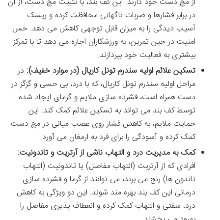
از مچ دست خود دارند. این کف بند، با تثبیت مچ دست، از آن
در برابر فشارها و ضربات ناگهانی محافظت کرده و ریسک
آسیب دیدگی را به میزان قابل توجهی کاهش می دهد. حس
امنیت در حین تمرین، به ورزشکاران اجازه می دهد تا با تمرکز
بیشتری به فعالیت خود بپردازند.
تسکین علائم اولیه سندرم تونل کارپال (در موارد خفیف):
در
مراحل اولیه سندرم تونل کارپال، که با درد، بی حسی و گزگز در
دست همراه است، فشرده سازی ملایم و گرمای ایجاد شده
توسط کف بند می تواند به تسکین علائم کمک کند. این
حمایت ملایم، به کاهش فشار روی عصب میانی در مچ دست
کمک کرده و آسودگی را برای فرد به ارمغان می آورد.
کمک به مدیریت درد و التهاب ناشی از آرتریت و تاندونیت:
افرادی که از آرتریت (التهاب مفاصل) یا تاندونیت (التهاب
تاندون ها) رنج می برند، می توانند از گرما و فشرده سازی
درمانی این کف بند بهره مند شوند. این دو ویژگی به کاهش
درد، سفتی و التهاب کمک کرده و انعطاف پذیری مفاصل را
بهبود می بخشند.