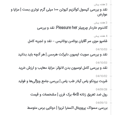
3 هفته پیش
نقد و بررسی کپسول کوآنزیم کیوتن ۱۰۰ میلی گرم نوتری بست | مزایا و
عوارض
3 هفته پیش
کاندوم خاردار چرچیلز Pleasure her: نقد و بررسی
4 هفته پیش
شامپو موی سر آقایان بوتامن بوتانیس – نقد و تجربه کامل
04/10/03
نقد و بررسی سویت ایمیون دایرکت هرمس | هر آنچه باید بدانید
04/10/03
نقد و بررسی کامل لوسیون بدن لانوکر: مزایا، معایب و ارزش خرید
04/10/02
شربت برونکو یاس آیلار طب یاس | بررسی جامع ویژگی‌ها و فواید
04/09/28
رول ضد تعریق زنانه 8×4 برک فری | مشخصات و قیمت
04/09/13
بررسی مسواک پروویتال اکسترا تریزا | دوتایی برس متوسط