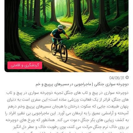
گردشگری و اقامتی
04/06/31
دوچرخه سواری جنگلی | ماجراجویی در مسیرهای پرپیچ و خم
دوچرخه سواری در پیچ و تاب های جنگل تجربه دوچرخه سواری در پیچ و تاب
های جنگل، فراتر از یک فعالیت ورزشی ساده است؛ این سفری است به دنیای
پنهان طبیعت، جایی که سکوت درختان با هیجان مسیرهای پرپیچ وخم درهم
آمیخته و آرامشی عمیق را به ارمغان می آورد. این ماجراجویی بی نظیر، افراد را
به کشف زیبایی های بکر جنگل دعوت می کند. همانطور که چرخ های دوچرخه
بر روی خاک نرم جنگل حرکت می کنند، بوی رطوبت خاک و عطر دل انگیز