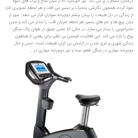
درختان، مشام را پر می کند. نور خورشید که از میان شاخ و برگ های انبوه
نفوذ کرده، همچون نگارشی متحرک بر مسیر می افتد و هر لحظه تصویری تازه
از زندگی در دل طبیعت را پیش چشم دوچرخه سواران قرار می دهد. عبور از
میان پیچ ها و خم های مسیر، هر لحظه ضربان قلب را تندتر می کند و حس
ماجراجویی را بیدار می سازد، در حالی که نفس عمیق در هوای پاک جنگل،
روح را تازه می کند. این فعالیت، فرصتی بی نظیر برای رهایی از هیاهوی
زندگی شهری و غرق شدن در آرامش بی کران طبیعت است. حس و حال
دوچرخه سواری در جنگل: طعم، صدا و نور دوچرخه سواری در …